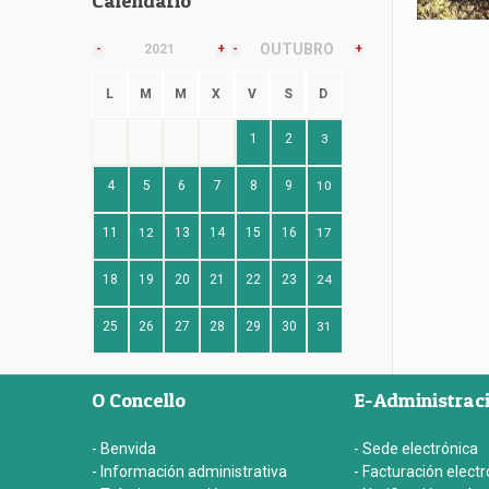
Calendario
OUTUBRO
-
2021
+
-
+
L
M
M
X
V
S
D
1
2
3
4
5
6
7
8
9
10
11
12
13
14
15
16
17
18
19
20
21
22
23
24
25
26
27
28
29
30
31
O Concello
E-Administrac
- Benvida
- Sede electrónica
- Información administrativa
- Facturación electr