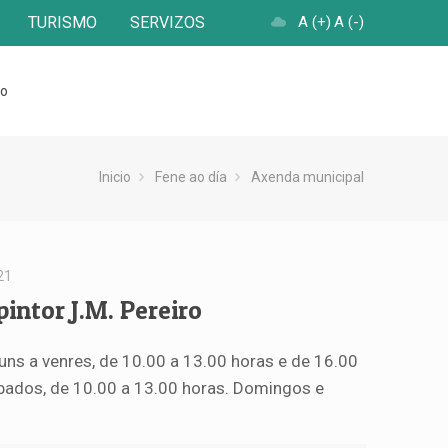
TURISMO
SERVIZOS
A (+)
A (-)
to
Inicio
Fene ao día
Axenda municipal
21
intor J.M. Pereiro
 luns a venres, de 10.00 a 13.00 horas e de 16.00
ábados, de 10.00 a 13.00 horas. Domingos e