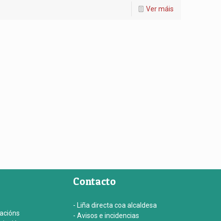
Ver máis
Contacto
- Liña directa coa alcaldesa
iacións
- Avisos e incidencias