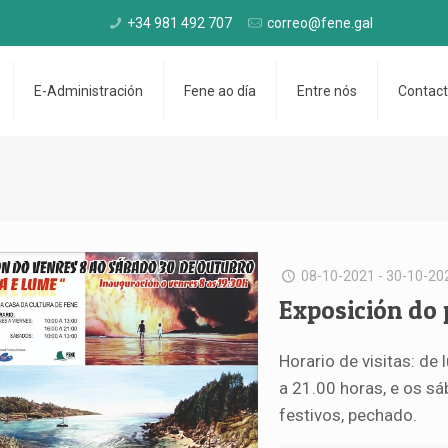
+34 981 492 707
correo@fene.gal
E-Administración
Fene ao día
Entre nós
Contac
08-10-2021 - 30-10-20
Exposición do p
Horario de visitas: de
a 21.00 horas, e os s
festivos, pechado.