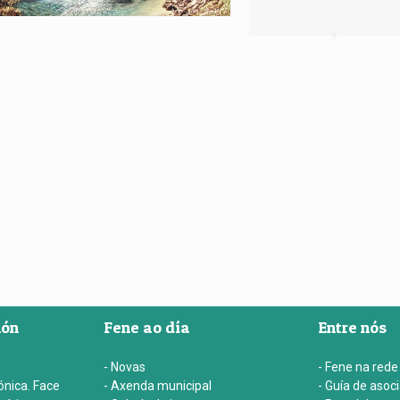
ión
Fene ao día
Entre nós
- Novas
- Fene na rede
ónica. Face
- Axenda municipal
- Guía de asoc