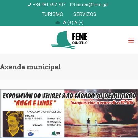
+34 981 492 707
correo@fene.gal
TURISMO
SERVIZOS
A (+)
A (-)
Axenda municipal