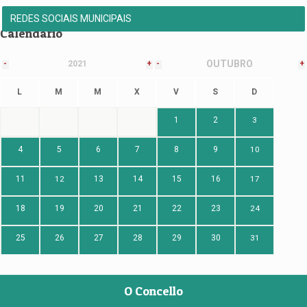
REDES SOCIAIS MUNICIPAIS
Calendario
OUTUBRO
-
2021
+
-
+
L
M
M
X
V
S
D
1
2
3
4
5
6
7
8
9
10
11
12
13
14
15
16
17
18
19
20
21
22
23
24
25
26
27
28
29
30
31
O Concello