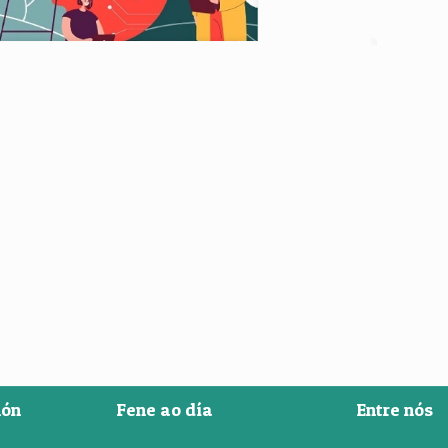
ión
Fene ao día
Entre nós