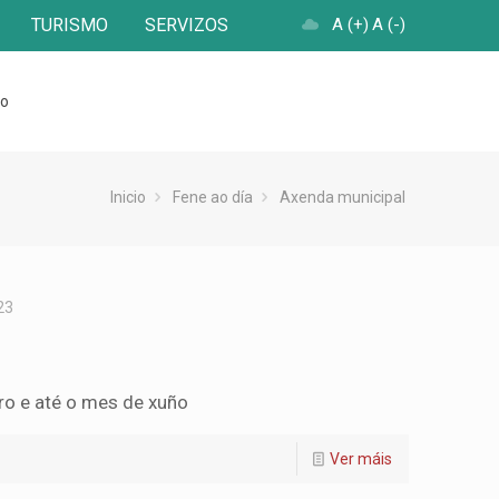
TURISMO
SERVIZOS
A (+)
A (-)
to
Inicio
Fene ao día
Axenda municipal
23
bro e até o mes de xuño
Ver máis