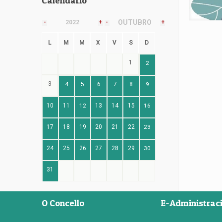
Calendario
OUTUBRO
-
2022
+
-
+
L
M
M
X
V
S
D
1
2
3
4
5
6
7
8
9
10
11
12
13
14
15
16
17
18
19
20
21
22
23
24
25
26
27
28
29
30
31
O Concello
E-Administrac