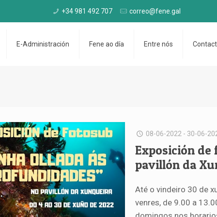
+34 981 492 707
correo@fene.gal
E-Administración
Fene ao día
Entre nós
Contac
08-06-2022 - 30-06-20
Exposición de 
pavillón da Xu
Até o vindeiro 30 de x
venres, de 9.00 a 13.0
domingos nos horarios