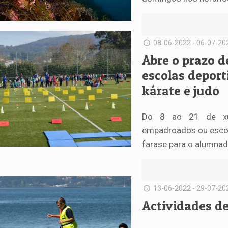
08-06-2022 - 06-07-20
Abre o prazo d
escolas deporti
kárate e judo
Do 8 ao 21 de xuñ
empadroados ou escola
farase para o alumnad
13-06-2022 - 29-07-20
Actividades d