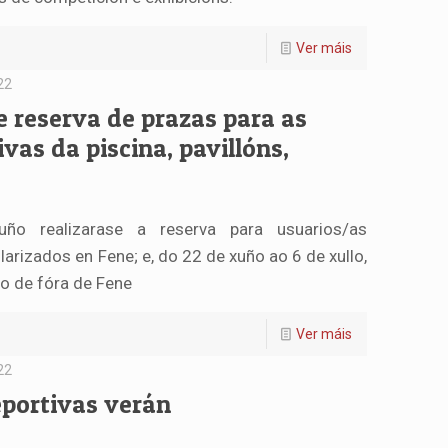
Ver máis
22
e reserva de prazas para as
vas da piscina, pavillóns,
o realizarase a reserva para usuarios/as
rizados en Fene; e, do 22 de xuño ao 6 de xullo,
o de fóra de Fene
Ver máis
22
eportivas verán