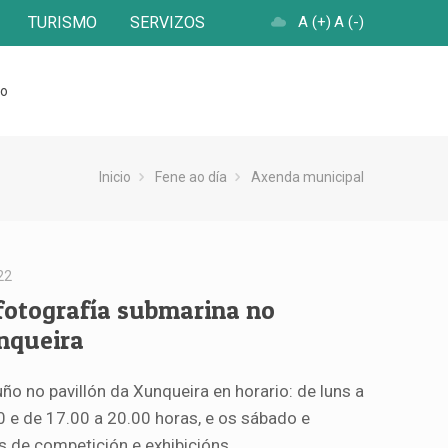
TURISMO
SERVIZOS
A (+)
A (-)
to
Inicio
Fene ao día
Axenda municipal
22
fotografía submarina no
nqueira
uño no pavillón da Xunqueira en horario: de luns a
0 e de 17.00 a 20.00 horas, e os sábado e
 de competición e exhibicións.