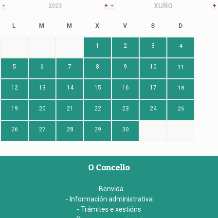
XUÑO
-
2023
+
-
+
L
M
M
X
V
S
D
1
2
3
4
5
6
7
8
9
10
11
12
13
14
15
16
17
18
19
20
21
22
23
24
25
26
27
28
29
30
O Concello
- Benvida
- Información administrativa
- Trámites e xestións