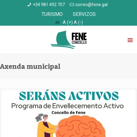
+34 981 492 707
correo@fene.gal
TURISMO
SERVIZOS
A (+)
A (-)
Axenda municipal