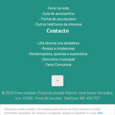
- Fene na rede
- Guía de asociacións
- Portal de asociacións
- Outros teléfonos de interese
Contacto
- Liña directa coa alcaldesa
- Avisos e incidencias
- Reclamacións, queixas e suxestións
- Directorio municipal
- Fene Comunica
© 2026 Fene cidadán. Praza do alcalde Ramón José Souto González,
s/n. 15500 - Fene (A Coruña). Teléfono: 981 492 707
Aviso legal
Accesibildade
Créditos
Utilizamos cookies propias e de terceiros para ofrecer os nosos servizos e recoller
información estatística. Se continúa navegando, acepta a instalación e o uso.
Máis