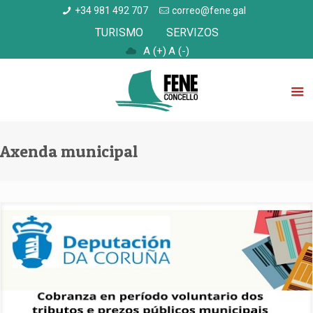
+34 981 492 707
correo@fene.gal
TURISMO
SERVIZOS
A (+)
A (-)
Axenda municipal