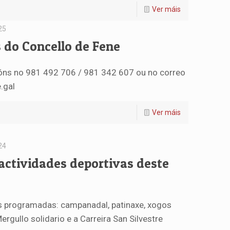
Ver máis
25
 do Concello de Fene
ións no 981 492 706 / 981 342 607 ou no correo
.gal
Ver máis
24
 actividades deportivas deste
s programadas: campanadal, patinaxe, xogos
ergullo solidario e a Carreira San Silvestre