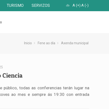
TURISMO
SERVIZOS
A (+)
A (-)
to
Inicio
Fene ao día
Axenda municipal
25
 Ciencia
e público, todas as conferencias terán lugar na
 xoves ao mes e sempre ás 19:30 con entrada