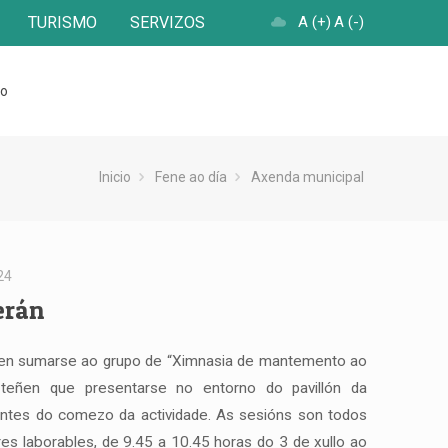
TURISMO
SERVIZOS
A (+)
A (-)
to
Inicio
Fene ao día
Axenda municipal
24
erán
 en sumarse ao grupo de “Ximnasia de mantemento ao
e teñen que presentarse no entorno do pavillón da
antes do comezo da actividade. As sesións son todos
es laborables, de 9.45 a 10.45 horas do 3 de xullo ao