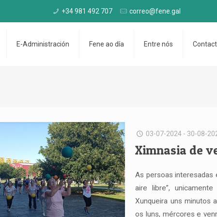
+34 981 492 707
correo@fene.gal
E-Administración
Fene ao día
Entre nós
Contac
03-07-2024 - 30-08-20
Ximnasia de v
As persoas interesadas
aire libre”, unicament
Xunqueira uns minutos 
os luns, mércores e venr