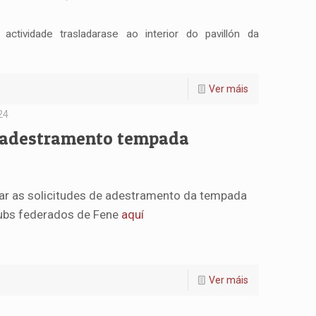
ctividade trasladarase ao interior do pavillón da
Ver máis
24
e adestramento tempada
ar as solicitudes de adestramento da tempada
ubs federados de Fene
aquí
Ver máis