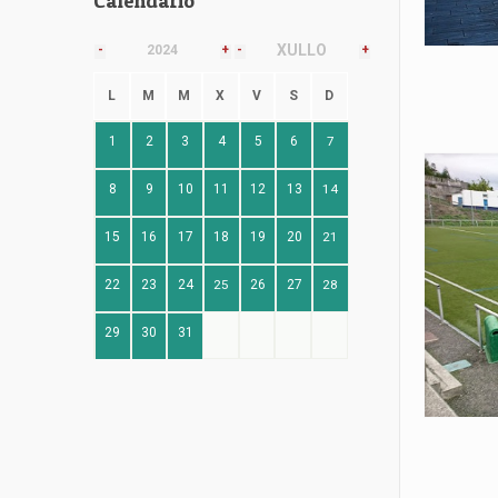
Calendario
XULLO
-
2024
+
-
+
L
M
M
X
V
S
D
1
2
3
4
5
6
7
8
9
10
11
12
13
14
15
16
17
18
19
20
21
22
23
24
25
26
27
28
29
30
31