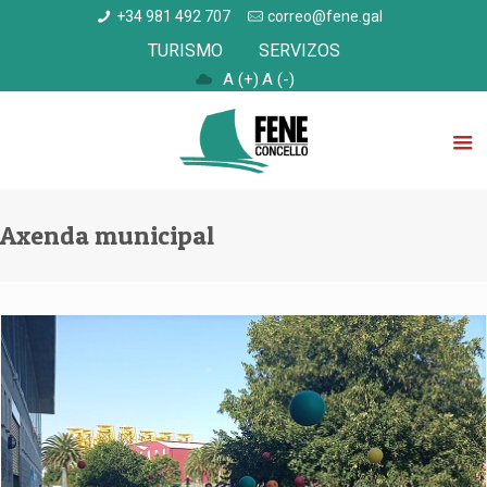
+34 981 492 707
correo@fene.gal
TURISMO
SERVIZOS
A (+)
A (-)
Axenda municipal