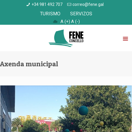
+34 981 492 707
correo@fene.gal
TURISMO
SERVIZOS
A (+)
A (-)
Axenda municipal