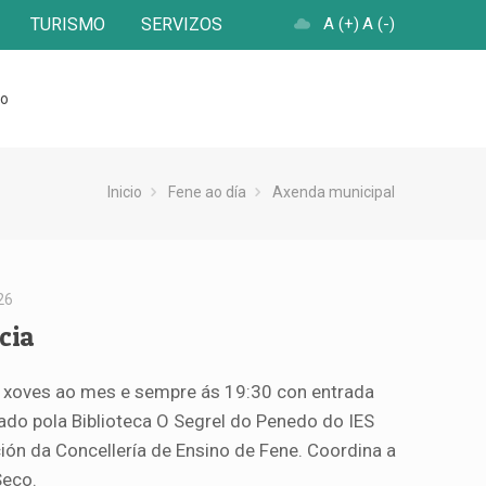
TURISMO
SERVIZOS
A (+)
A (-)
to
Inicio
Fene ao día
Axenda municipal
26
cia
n xoves ao mes e sempre ás 19:30 con entrada
zado pola Biblioteca O Segrel do Penedo do IES
ión da Concellería de Ensino de Fene. Coordina a
Seco.