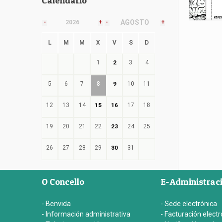
Calendario
AGOSTO
-
2026
+
-
+
L
M
M
X
V
S
D
1
2
3
4
5
6
7
8
9
10
11
12
13
14
15
16
17
18
19
20
21
22
23
24
25
26
27
28
29
30
31
O Concello
E-Administrac
- Benvida
- Sede electrónica
- Información administrativa
- Facturación electr