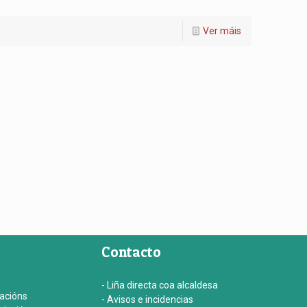
Ver máis
Contacto
- Liña directa coa alcaldesa
iacións
- Avisos e incidencias