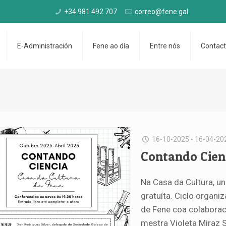
+34 981 492 707
correo@fene.gal
E-Administración
Fene ao día
Entre nós
Contac
16-10-2025 - 16-04-20
Contando Cien
Na Casa da Cultura, u
gratuíta. Ciclo organi
de Fene coa colaborac
mestra Violeta Miraz 