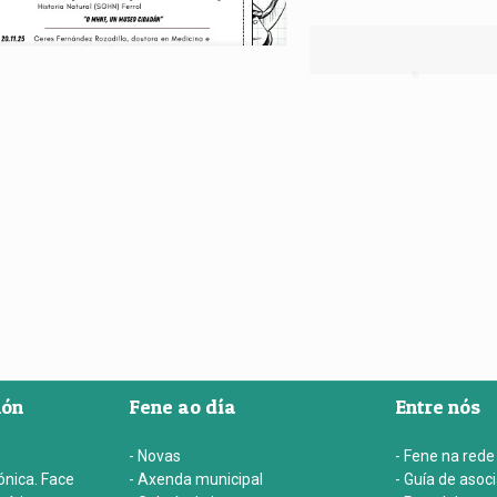
ión
Fene ao día
Entre nós
- Novas
- Fene na rede
ónica. Face
- Axenda municipal
- Guía de asoc