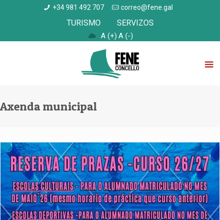
+34 981 492 707
correo@fene.gal
TURISMO
SERVIZOS
A (+)
A (-)
Axenda municipal