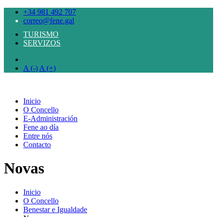
+34 981 492 707
correo@fene.gal
TURISMO
SERVIZOS
A (-)
A (+)
Inicio
O Concello
E-Administración
Fene ao día
Entre nós
Contacto
Novas
Inicio
O Concello
Benestar e Igualdade