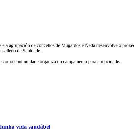
e a agrupación de concellos de Mugardos e Neda desenvolve o proxect
nsellería de Sanidade.
que como continuidade organiza un campamento para a mocidade.
r dunha vida saudábel