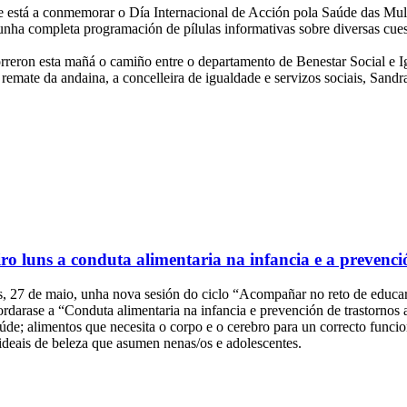
e está a conmemorar o Día Internacional de Acción pola Saúde das Mull
nha completa programación de pílulas informativas sobre diversas cues
rreron esta mañá o camiño entre o departamento de Benestar Social e Igu
o remate da andaina, a concelleira de igualdade e servizos sociais, San
o luns a conduta alimentaria na infancia e a prevenci
s, 27 de maio, unha nova sesión do ciclo “Acompañar no reto de educar
darase a “Conduta alimentaria na infancia e prevención de trastornos a
saúde; alimentos que necesita o corpo e o cerebro para un correcto fun
 ideais de beleza que asumen nenas/os e adolescentes.