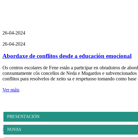
26-04-2024
26-04-2024
Abordaxe de conflitos desde a educación emocional
Os centros escolares de Fene están a participar en obradoiros de abo
conxuntamente cós concellos de Neda e Mugardos e subvencionados pol
conflitos para resolvelos de xeito sa e respetuoso tomando como base
Ver máis
PRESENTACIÓN
<<
1
2
...
4
5
6
7
8
...
19
20
>>
NOVAS