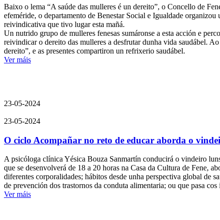
Baixo o lema “A saúde das mulleres é un dereito”, o Concello de Fen
efeméride, o departamento de Benestar Social e Igualdade organizou u
reivindicativa que tivo lugar esta mañá.
Un nutrido grupo de mulleres fenesas sumáronse a esta acción e perco
reivindicar o dereito das mulleres a desfrutar dunha vida saudábel. A
dereito”, e as presentes compartiron un refrixerio saudábel.
Ver máis
23-05-2024
23-05-2024
O ciclo Acompañar no reto de educar aborda o vindeir
A psicóloga clínica Yésica Bouza Sanmartín conducirá o vindeiro lun
que se desenvolverá de 18 a 20 horas na Casa da Cultura de Fene, abor
diferentes corporalidades; hábitos desde unha perspectiva global de 
de prevención dos trastornos da conduta alimentaria; ou que pasa cos
Ver máis