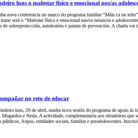
iro luns o malestar físico e emocional nos/as adolesc
 unha nova conferencia no marco do programa familiar “Máis ca un tei
ratar será o “Malestar físico e emocional nas/os nenas/os e adolescente
s de sobreprotección, autolesións e pautas de prevención. A charla vai d
Acompañar no reto de educar
indeiro luns, 29 de abril, nunha nova sesión do programa de apoio ás f
, Mugardos e Neda. A actividade, complementaria aos obradoiros que se 
s públicos, Anpas, entidades sociais, familias e preadolescentes. Inscri