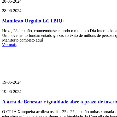
28-06-2024
28-06-2024
Manifesto Orgullo LGTBIQ+
Hoxe, 28 de xuño, conmemórase en todo o mundo o Día Internacional d
Un movemento fundamentado grazas ao éxito de millóns de persoas que 
Manifesto completo aquí
Ver máis
19-06-2024
19-06-2024
A área de Benestar e igualdade abre o prazo de inscri
O CPI A Xunqueira acollerá os días 25 e 27 de xuño unhas xornadas 
educativo +Ocio da área de Benestar e Igualdade do Concello de Fen