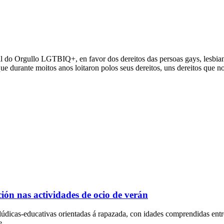
o Orgullo LGTBIQ+, en favor dos dereitos das persoas gays, lesbianas,
durante moitos anos loitaron polos seus dereitos, uns dereitos que non
ción nas actividades de ocio de verán
lúdicas-educativas orientadas á rapazada, con idades comprendidas en
e.