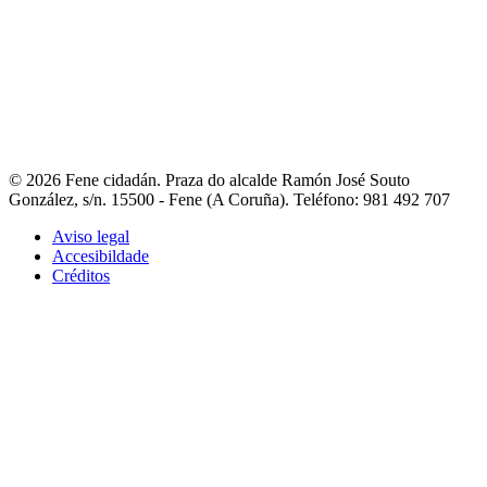
- Fene na rede
- Guía de asociacións
- Portal de asociacións
- Outros
teléfonos de interese
Contacto
- Liña directa coa alcaldesa
- Avisos e incidencias
- Reclamacións,
queixas e suxestións
- Directorio municipal
- Fene Comunica
© 2026 Fene cidadán. Praza do alcalde Ramón José Souto
González, s/n. 15500 - Fene (A Coruña). Teléfono: 981 492 707
Aviso legal
Accesibildade
Créditos