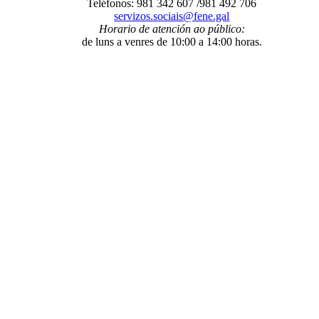
Teléfonos: 981 342 607 /981 492 706
servizos.sociais@fene.gal
Horario de atención ao público:
de luns a venres de 10:00 a 14:00 horas.
O Concello
- Benvida
- Información administrativa
- Trámites e xestións
-
Programas municipais
- Organización municipal
- Grupos
municipais
- Orzamentos
- Servizos
- A Mancomunidade de
Concellos da Comarca de Ferrol
E-Administración
- Sede electrónica
- Facturación electrónica. Face
- Notificacións
telemáticas
- Perfil de contratante
- Transparencia
- Intranet local
Fene ao día
- Novas
- Axenda municipal
- Galería de imaxes
- Redes sociais
municipais
Entre nós