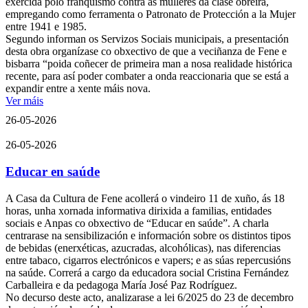
exercida polo franquismo contra as mulleres da clase obreira,
empregando como ferramenta o Patronato de Protección a la Mujer
entre 1941 e 1985.
Segundo informan os Servizos Sociais municipais, a presentación
desta obra organízase co obxectivo de que a veciñanza de Fene e
bisbarra “poida coñecer de primeira man a nosa realidade histórica
recente, para así poder combater a onda reaccionaria que se está a
expandir entre a xente máis nova.
Ver máis
26-05-2026
26-05-2026
Educar en saúde
A Casa da Cultura de Fene acollerá o vindeiro 11 de xuño, ás 18
horas, unha xornada informativa dirixida a familias, entidades
sociais e Anpas co obxectivo de “Educar en saúde”. A charla
centrarase na sensibilización e información sobre os distintos tipos
de bebidas (enerxéticas, azucradas, alcohólicas), nas diferencias
entre tabaco, cigarros electrónicos e vapers; e as súas repercusións
na saúde. Correrá a cargo da educadora social Cristina Fernández
Carballeira e da pedagoga María José Paz Rodríguez.
No decurso deste acto, analizarase a lei 6/2025 do 23 de decembro