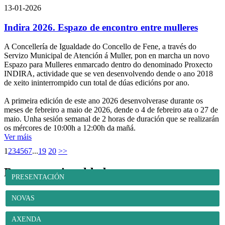
13-01-2026
Indira 2026. Espazo de encontro entre mulleres
A Concellería de Igualdade do Concello de Fene, a través do
Servizo Municipal de Atención á Muller, pon en marcha un novo
Espazo para Mulleres enmarcado dentro do denominado Proxecto
INDIRA, actividade que se ven desenvolvendo dende o ano 2018
de xeito ininterrompido cun total de dúas edicións por ano.
A primeira edición de este ano 2026 desenvolverase durante os
meses de febreiro a maio de 2026, dende o 4 de febreiro ata o 27 de
maio. Unha sesión semanal de 2 horas de duración que se realizarán
os mércores de 10:00h a 12:00h da mañá.
Ver máis
1
2
3
4
5
6
7
...
19
20
>>
Benestar e igualdade
PRESENTACIÓN
NOVAS
AXENDA