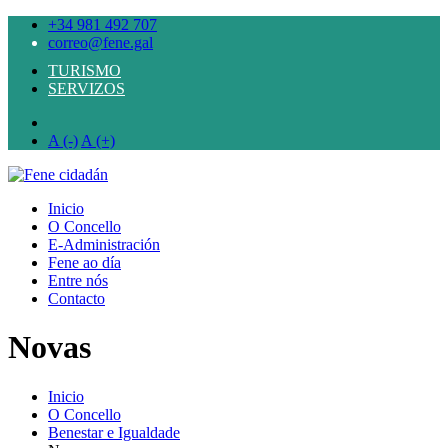
+34 981 492 707
correo@fene.gal
TURISMO
SERVIZOS
A (-)
A (+)
Inicio
O Concello
E-Administración
Fene ao día
Entre nós
Contacto
Novas
Inicio
O Concello
Benestar e Igualdade