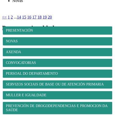
Novas
<<
1
2
...
14
15
16
17
18
19
20
Benestar e igualdade
PRESENTACIÓN
NOVAS
AXENDA
CONVOCATORIAS
PERSOAL DO DEPARTAMENTO
SERVIZOS SOCIAIS DE BASE OU DE ATENCIÓN PRIMARIA
MULLER E IGUALDADE
PREVENCIÓN DE DROGODEPENDENCIAS E PROMOCION DA
SAÚDE