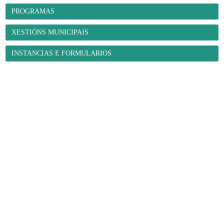
PROGRAMAS
XESTIÓNS MUNICIPAIS
INSTANCIAS E FORMULARIOS
O Concello
- Benvida
- Información administrativa
- Trámites e xestións
-
Programas municipais
- Organización municipal
- Grupos
municipais
- Orzamentos
- Servizos
- A Mancomunidade de
Concellos da Comarca de Ferrol
E-Administración
- Sede electrónica
- Facturación electrónica. Face
- Notificacións
telemáticas
- Perfil de contratante
- Transparencia
- Intranet local
Fene ao día
- Novas
- Axenda municipal
- Galería de imaxes
- Redes sociais