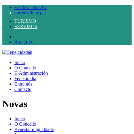
+34 981 492 707
correo@fene.gal
TURISMO
SERVIZOS
A (-)
A (+)
Inicio
O Concello
E-Administración
Fene ao día
Entre nós
Contacto
Novas
Inicio
O Concello
Benestar e Igualdade