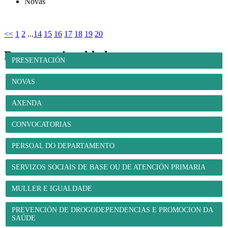
Novas
<<
1
2
...
14
15
16
17
18
19
20
Benestar e igualdade
PRESENTACIÓN
NOVAS
AXENDA
CONVOCATORIAS
PERSOAL DO DEPARTAMENTO
SERVIZOS SOCIAIS DE BASE OU DE ATENCIÓN PRIMARIA
MULLER E IGUALDADE
PREVENCIÓN DE DROGODEPENDENCIAS E PROMOCION DA
SAÚDE