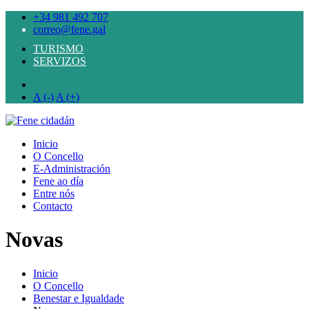
+34 981 492 707
correo@fene.gal
TURISMO
SERVIZOS
A (-)
A (+)
Inicio
O Concello
E-Administración
Fene ao día
Entre nós
Contacto
Novas
Inicio
O Concello
Benestar e Igualdade