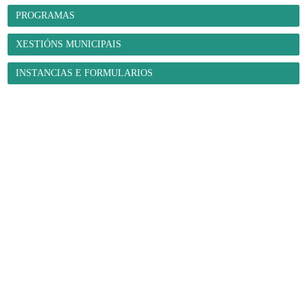
PROGRAMAS
XESTIÓNS MUNICIPAIS
INSTANCIAS E FORMULARIOS
O Concello
- Benvida
- Información administrativa
- Trámites e xestións
-
Programas municipais
- Organización municipal
- Grupos
municipais
- Orzamentos
- Servizos
- A Mancomunidade de
Concellos da Comarca de Ferrol
E-Administración
- Sede electrónica
- Facturación electrónica. Face
- Notificacións
telemáticas
- Perfil de contratante
- Transparencia
- Intranet local
Fene ao día
- Novas
- Axenda municipal
- Galería de imaxes
- Redes sociais