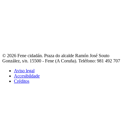
Entre nós
- Fene na rede
- Guía de asociacións
- Portal de asociacións
- Outros
teléfonos de interese
Contacto
- Liña directa coa alcaldesa
- Avisos e incidencias
- Reclamacións,
queixas e suxestións
- Directorio municipal
- Fene Comunica
© 2026 Fene cidadán. Praza do alcalde Ramón José Souto
González, s/n. 15500 - Fene (A Coruña). Teléfono: 981 492 707
Aviso legal
Accesibildade
Créditos