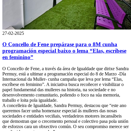
27-02-2025
O Concello de Fene prepárase para o 8M cunha
programación especial baixo o lema “Elas, escríbese
en feminino”
O Concello de Fene, a través da área de Igualdade que dirixe Sandra
Permuy, está a ultimar a programación especial do 8 de Marzo -Día
Internacional da Muller- cunha campaña que leva por lema “Elas,
escríbese en feminino”. A iniciativa busca recoñecer e visibilizar o
papel fundamental das mulleres na historia, na sociedade e no
desenvolvemento comunitario, poñendo o foco na súa memoria,
traballo e loita pola igualdade.
A concelleira de Igualdade, Sandra Permuy, destacou que “este ano
queremos facer unha homenaxe especial ás mulleres das nosas
sociedades e entidades veciñais, verdadeiros motores incansábeis
que demostran que o crecemento persoal e colectivo pasa pola unión
de esforzos cara un obxectivo común. O seu compromiso merece ser