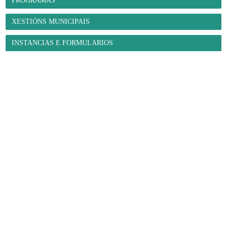
PROGRAMAS
XESTIÓNS MUNICIPAIS
INSTANCIAS E FORMULARIOS
O Concello
- Benvida
- Información administrativa
- Trámites e xestións
-
Programas municipais
- Organización municipal
- Grupos
municipais
- Orzamentos
- Servizos
- A Mancomunidade de
Concellos da Comarca de Ferrol
E-Administración
- Sede electrónica
- Facturación electrónica. Face
- Notificacións
telemáticas
- Perfil de contratante
- Transparencia
- Intranet local
Fene ao día
- Novas
- Axenda municipal
- Galería de imaxes
- Redes sociais
municipais