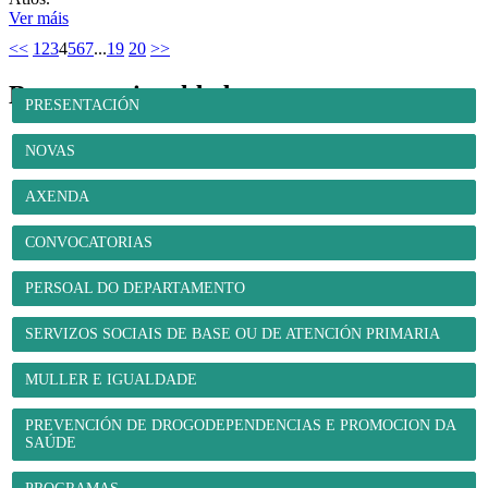
Ver máis
<<
1
2
3
4
5
6
7
...
19
20
>>
Benestar e igualdade
PRESENTACIÓN
NOVAS
AXENDA
CONVOCATORIAS
PERSOAL DO DEPARTAMENTO
SERVIZOS SOCIAIS DE BASE OU DE ATENCIÓN PRIMARIA
MULLER E IGUALDADE
PREVENCIÓN DE DROGODEPENDENCIAS E PROMOCION DA
SAÚDE