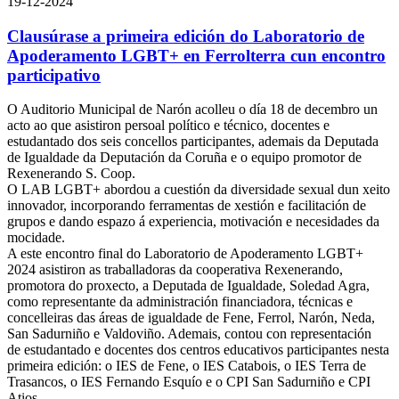
19-12-2024
Clausúrase a primeira edición do Laboratorio de
Apoderamento LGBT+ en Ferrolterra cun encontro
participativo
O Auditorio Municipal de Narón acolleu o día 18 de decembro un
acto ao que asistiron persoal político e técnico, docentes e
estudantado dos seis concellos participantes, ademais da Deputada
de Igualdade da Deputación da Coruña e o equipo promotor de
Rexenerando S. Coop.
O LAB LGBT+ abordou a cuestión da diversidade sexual dun xeito
innovador, incorporando ferramentas de xestión e facilitación de
grupos e dando espazo á experiencia, motivación e necesidades da
mocidade.
A este encontro final do Laboratorio de Apoderamento LGBT+
2024 asistiron as traballadoras da cooperativa Rexenerando,
promotora do proxecto, a Deputada de Igualdade, Soledad Agra,
como representante da administración financiadora, técnicas e
concelleiras das áreas de igualdade de Fene, Ferrol, Narón, Neda,
San Sadurniño e Valdoviño. Ademais, contou con representación
de estudantado e docentes dos centros educativos participantes nesta
primeira edición: o IES de Fene, o IES Catabois, o IES Terra de
Trasancos, o IES Fernando Esquío e o CPI San Sadurniño e CPI
Atios.