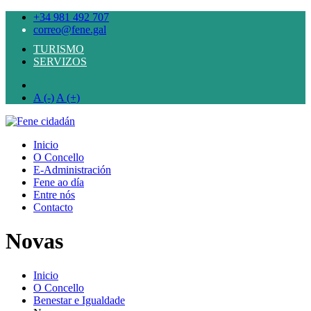
+34 981 492 707
correo@fene.gal
TURISMO
SERVIZOS
A (-)
A (+)
Inicio
O Concello
E-Administración
Fene ao día
Entre nós
Contacto
Novas
Inicio
O Concello
Benestar e Igualdade