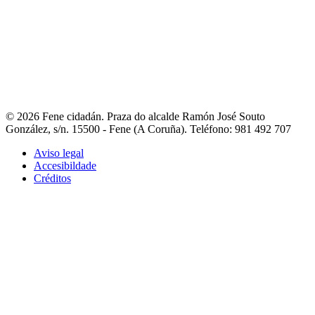
- Fene na rede
- Guía de asociacións
- Portal de asociacións
- Outros
teléfonos de interese
Contacto
- Liña directa coa alcaldesa
- Avisos e incidencias
- Reclamacións,
queixas e suxestións
- Directorio municipal
- Fene Comunica
© 2026 Fene cidadán. Praza do alcalde Ramón José Souto
González, s/n. 15500 - Fene (A Coruña). Teléfono: 981 492 707
Aviso legal
Accesibildade
Créditos