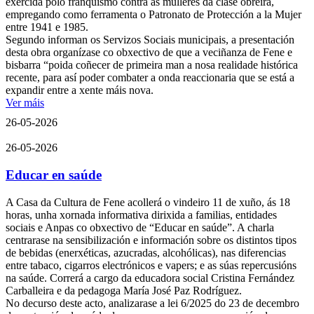
exercida polo franquismo contra as mulleres da clase obreira,
empregando como ferramenta o Patronato de Protección a la Mujer
entre 1941 e 1985.
Segundo informan os Servizos Sociais municipais, a presentación
desta obra organízase co obxectivo de que a veciñanza de Fene e
bisbarra “poida coñecer de primeira man a nosa realidade histórica
recente, para así poder combater a onda reaccionaria que se está a
expandir entre a xente máis nova.
Ver máis
26-05-2026
26-05-2026
Educar en saúde
A Casa da Cultura de Fene acollerá o vindeiro 11 de xuño, ás 18
horas, unha xornada informativa dirixida a familias, entidades
sociais e Anpas co obxectivo de “Educar en saúde”. A charla
centrarase na sensibilización e información sobre os distintos tipos
de bebidas (enerxéticas, azucradas, alcohólicas), nas diferencias
entre tabaco, cigarros electrónicos e vapers; e as súas repercusións
na saúde. Correrá a cargo da educadora social Cristina Fernández
Carballeira e da pedagoga María José Paz Rodríguez.
No decurso deste acto, analizarase a lei 6/2025 do 23 de decembro