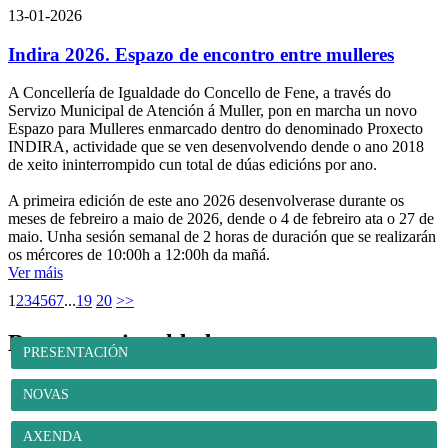
13-01-2026
Indira 2026. Espazo de encontro entre mulleres
A Concellería de Igualdade do Concello de Fene, a través do
Servizo Municipal de Atención á Muller, pon en marcha un novo
Espazo para Mulleres enmarcado dentro do denominado Proxecto
INDIRA, actividade que se ven desenvolvendo dende o ano 2018
de xeito ininterrompido cun total de dúas edicións por ano.
A primeira edición de este ano 2026 desenvolverase durante os
meses de febreiro a maio de 2026, dende o 4 de febreiro ata o 27 de
maio. Unha sesión semanal de 2 horas de duración que se realizarán
os mércores de 10:00h a 12:00h da mañá.
Ver máis
1
2
3
4
5
6
7
...
19
20
>>
Benestar e igualdade
PRESENTACIÓN
NOVAS
AXENDA