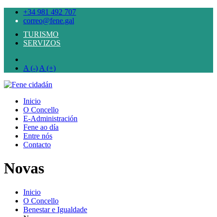
+34 981 492 707
correo@fene.gal
TURISMO
SERVIZOS
A (-)
A (+)
Inicio
O Concello
E-Administración
Fene ao día
Entre nós
Contacto
Novas
Inicio
O Concello
Benestar e Igualdade