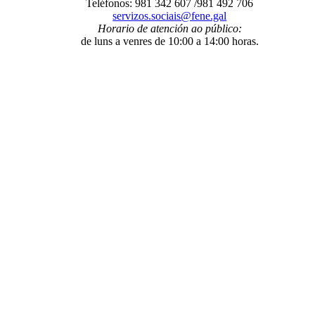
Teléfonos: 981 342 607 /981 492 706
servizos.sociais@fene.gal
Horario de atención ao público:
de luns a venres de 10:00 a 14:00 horas.
O Concello
- Benvida
- Información administrativa
- Trámites e xestións
-
Programas municipais
- Organización municipal
- Grupos
municipais
- Orzamentos
- Servizos
- A Mancomunidade de
Concellos da Comarca de Ferrol
E-Administración
- Sede electrónica
- Facturación electrónica. Face
- Notificacións
telemáticas
- Perfil de contratante
- Transparencia
- Intranet local
Fene ao día
- Novas
- Axenda municipal
- Galería de imaxes
- Redes sociais
municipais
Entre nós