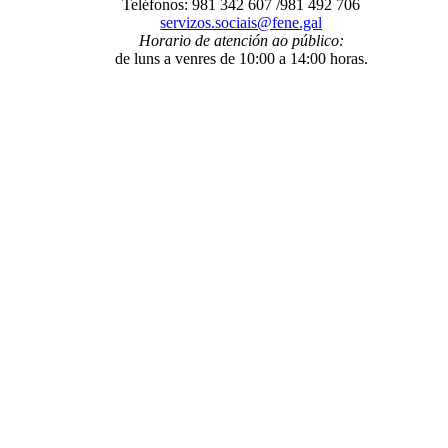
Teléfonos: 981 342 607 /981 492 706
servizos.sociais@fene.gal
Horario de atención ao público:
de luns a venres de 10:00 a 14:00 horas.
O Concello
- Benvida
- Información administrativa
- Trámites e xestións
-
Programas municipais
- Organización municipal
- Grupos
municipais
- Orzamentos
- Servizos
- A Mancomunidade de
Concellos da Comarca de Ferrol
E-Administración
- Sede electrónica
- Facturación electrónica. Face
- Notificacións
telemáticas
- Perfil de contratante
- Transparencia
- Intranet local
Fene ao día
- Novas
- Axenda municipal
- Galería de imaxes
- Redes sociais
municipais
Entre nós