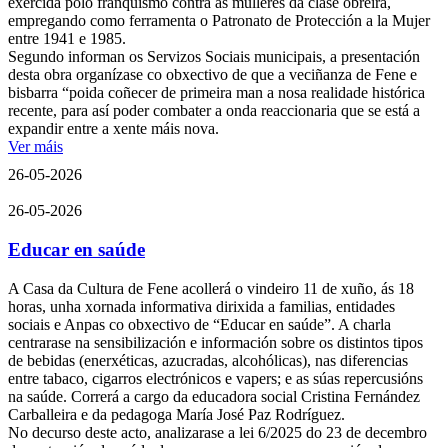
exercida polo franquismo contra as mulleres da clase obreira,
empregando como ferramenta o Patronato de Protección a la Mujer
entre 1941 e 1985.
Segundo informan os Servizos Sociais municipais, a presentación
desta obra organízase co obxectivo de que a veciñanza de Fene e
bisbarra “poida coñecer de primeira man a nosa realidade histórica
recente, para así poder combater a onda reaccionaria que se está a
expandir entre a xente máis nova.
Ver máis
26-05-2026
26-05-2026
Educar en saúde
A Casa da Cultura de Fene acollerá o vindeiro 11 de xuño, ás 18
horas, unha xornada informativa dirixida a familias, entidades
sociais e Anpas co obxectivo de “Educar en saúde”. A charla
centrarase na sensibilización e información sobre os distintos tipos
de bebidas (enerxéticas, azucradas, alcohólicas), nas diferencias
entre tabaco, cigarros electrónicos e vapers; e as súas repercusións
na saúde. Correrá a cargo da educadora social Cristina Fernández
Carballeira e da pedagoga María José Paz Rodríguez.
No decurso deste acto, analizarase a lei 6/2025 do 23 de decembro