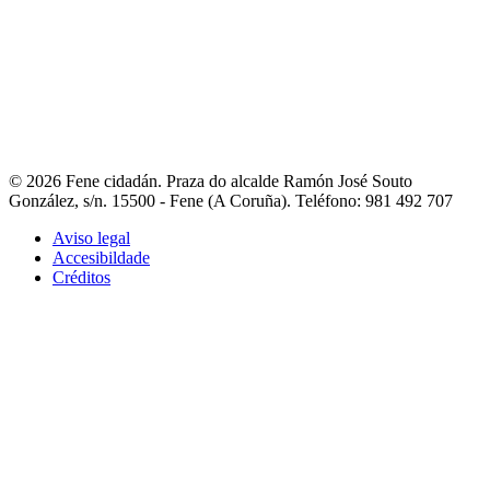
- Fene na rede
- Guía de asociacións
- Portal de asociacións
- Outros
teléfonos de interese
Contacto
- Liña directa coa alcaldesa
- Avisos e incidencias
- Reclamacións,
queixas e suxestións
- Directorio municipal
- Fene Comunica
© 2026 Fene cidadán. Praza do alcalde Ramón José Souto
González, s/n. 15500 - Fene (A Coruña). Teléfono: 981 492 707
Aviso legal
Accesibildade
Créditos