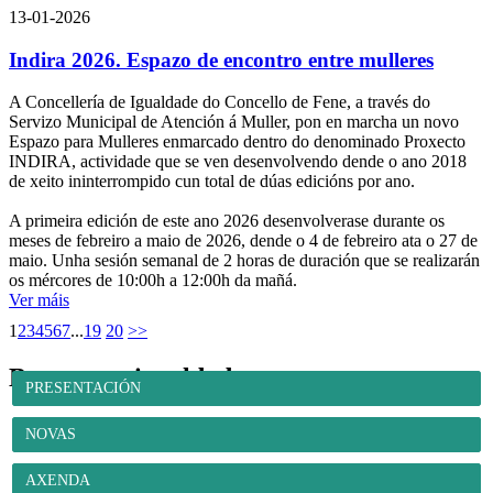
13-01-2026
Indira 2026. Espazo de encontro entre mulleres
A Concellería de Igualdade do Concello de Fene, a través do
Servizo Municipal de Atención á Muller, pon en marcha un novo
Espazo para Mulleres enmarcado dentro do denominado Proxecto
INDIRA, actividade que se ven desenvolvendo dende o ano 2018
de xeito ininterrompido cun total de dúas edicións por ano.
A primeira edición de este ano 2026 desenvolverase durante os
meses de febreiro a maio de 2026, dende o 4 de febreiro ata o 27 de
maio. Unha sesión semanal de 2 horas de duración que se realizarán
os mércores de 10:00h a 12:00h da mañá.
Ver máis
1
2
3
4
5
6
7
...
19
20
>>
Benestar e igualdade
PRESENTACIÓN
NOVAS
AXENDA