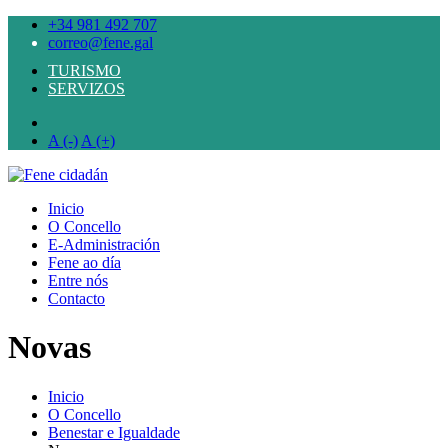
+34 981 492 707
correo@fene.gal
TURISMO
SERVIZOS
A (-)
A (+)
Inicio
O Concello
E-Administración
Fene ao día
Entre nós
Contacto
Novas
Inicio
O Concello
Benestar e Igualdade