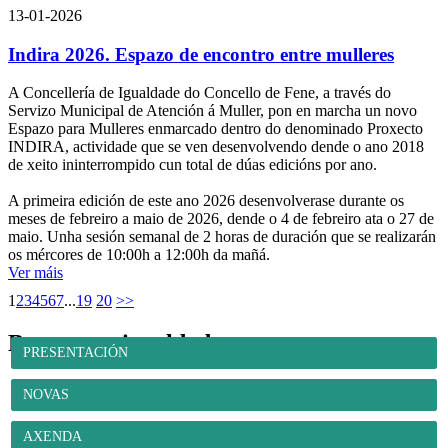
13-01-2026
Indira 2026. Espazo de encontro entre mulleres
A Concellería de Igualdade do Concello de Fene, a través do
Servizo Municipal de Atención á Muller, pon en marcha un novo
Espazo para Mulleres enmarcado dentro do denominado Proxecto
INDIRA, actividade que se ven desenvolvendo dende o ano 2018
de xeito ininterrompido cun total de dúas edicións por ano.
A primeira edición de este ano 2026 desenvolverase durante os
meses de febreiro a maio de 2026, dende o 4 de febreiro ata o 27 de
maio. Unha sesión semanal de 2 horas de duración que se realizarán
os mércores de 10:00h a 12:00h da mañá.
Ver máis
1
2
3
4
5
6
7
...
19
20
>>
Benestar e igualdade
PRESENTACIÓN
NOVAS
AXENDA