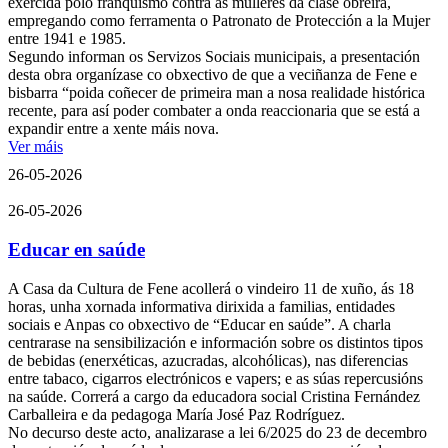
exercida polo franquismo contra as mulleres da clase obreira,
empregando como ferramenta o Patronato de Protección a la Mujer
entre 1941 e 1985.
Segundo informan os Servizos Sociais municipais, a presentación
desta obra organízase co obxectivo de que a veciñanza de Fene e
bisbarra “poida coñecer de primeira man a nosa realidade histórica
recente, para así poder combater a onda reaccionaria que se está a
expandir entre a xente máis nova.
Ver máis
26-05-2026
26-05-2026
Educar en saúde
A Casa da Cultura de Fene acollerá o vindeiro 11 de xuño, ás 18
horas, unha xornada informativa dirixida a familias, entidades
sociais e Anpas co obxectivo de “Educar en saúde”. A charla
centrarase na sensibilización e información sobre os distintos tipos
de bebidas (enerxéticas, azucradas, alcohólicas), nas diferencias
entre tabaco, cigarros electrónicos e vapers; e as súas repercusións
na saúde. Correrá a cargo da educadora social Cristina Fernández
Carballeira e da pedagoga María José Paz Rodríguez.
No decurso deste acto, analizarase a lei 6/2025 do 23 de decembro