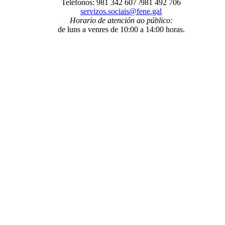
Teléfonos: 981 342 607 /981 492 706
servizos.sociais@fene.gal
Horario de atención ao público:
de luns a venres de 10:00 a 14:00 horas.
O Concello
- Benvida
- Información administrativa
- Trámites e xestións
-
Programas municipais
- Organización municipal
- Grupos
municipais
- Orzamentos
- Servizos
- A Mancomunidade de
Concellos da Comarca de Ferrol
E-Administración
- Sede electrónica
- Facturación electrónica. Face
- Notificacións
telemáticas
- Perfil de contratante
- Transparencia
- Intranet local
Fene ao día
- Novas
- Axenda municipal
- Galería de imaxes
- Redes sociais
municipais
Entre nós