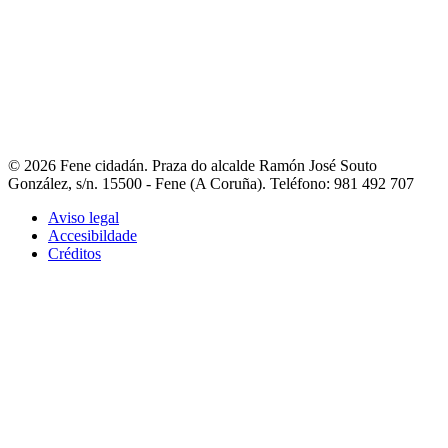
- Fene na rede
- Guía de asociacións
- Portal de asociacións
- Outros
teléfonos de interese
Contacto
- Liña directa coa alcaldesa
- Avisos e incidencias
- Reclamacións,
queixas e suxestións
- Directorio municipal
- Fene Comunica
© 2026 Fene cidadán. Praza do alcalde Ramón José Souto
González, s/n. 15500 - Fene (A Coruña). Teléfono: 981 492 707
Aviso legal
Accesibildade
Créditos