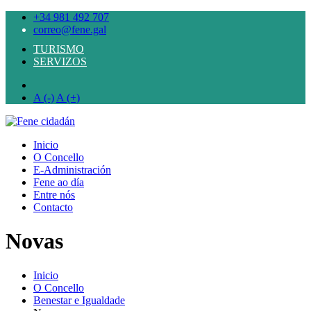
+34 981 492 707
correo@fene.gal
TURISMO
SERVIZOS
A (-)
A (+)
Inicio
O Concello
E-Administración
Fene ao día
Entre nós
Contacto
Novas
Inicio
O Concello
Benestar e Igualdade