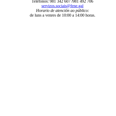
Teléfonos: 981 342 607 /981 492 706
servizos.sociais@fene.gal
Horario de atención ao público:
de luns a venres de 10:00 a 14:00 horas.
O Concello
- Benvida
- Información administrativa
- Trámites e xestións
-
Programas municipais
- Organización municipal
- Grupos
municipais
- Orzamentos
- Servizos
- A Mancomunidade de
Concellos da Comarca de Ferrol
E-Administración
- Sede electrónica
- Facturación electrónica. Face
- Notificacións
telemáticas
- Perfil de contratante
- Transparencia
- Intranet local
Fene ao día
- Novas
- Axenda municipal
- Galería de imaxes
- Redes sociais
municipais
Entre nós