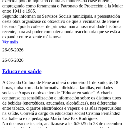
exercida polo franquismo contra as mulleres da clase obreira,
empregando como ferramenta o Patronato de Protección a la Mujer
entre 1941 e 1985.
Segundo informan os Servizos Sociais municipais, a presentación
desta obra organízase co obxectivo de que a veciñanza de Fene e
bisbarra “poida coñecer de primeira man a nosa realidade histórica
recente, para así poder combater a onda reaccionaria que se está a
expandir entre a xente máis nova.
Ver máis
26-05-2026
26-05-2026
Educar en saúde
A Casa da Cultura de Fene acollerá o vindeiro 11 de xuño, ás 18
horas, unha xornada informativa dirixida a familias, entidades
sociais e Anpas co obxectivo de “Educar en saúde”. A charla
centrarase na sensibilización e información sobre os distintos tipos
de bebidas (enerxéticas, azucradas, alcohólicas), nas diferencias
entre tabaco, cigarros electrónicos e vapers; e as súas repercusións
na saúde. Correrá a cargo da educadora social Cristina Fernández
Carballeira e da pedagoga María José Paz Rodríguez.
No decurso deste acto, analizarase a lei 6/2025 do 23 de decembro