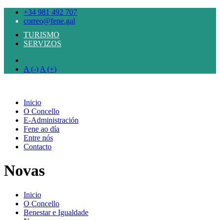
+34 981 492 707
correo@fene.gal
TURISMO
SERVIZOS
A (-)
A (+)
Inicio
O Concello
E-Administración
Fene ao día
Entre nós
Contacto
Novas
Inicio
O Concello
Benestar e Igualdade