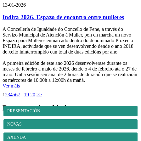
13-01-2026
Indira 2026. Espazo de encontro entre mulleres
A Concellería de Igualdade do Concello de Fene, a través do
Servizo Municipal de Atención á Muller, pon en marcha un novo
Espazo para Mulleres enmarcado dentro do denominado Proxecto
INDIRA, actividade que se ven desenvolvendo dende o ano 2018
de xeito ininterrompido cun total de dúas edicións por ano.
A primeira edición de este ano 2026 desenvolverase durante os
meses de febreiro a maio de 2026, dende o 4 de febreiro ata o 27 de
maio. Unha sesión semanal de 2 horas de duración que se realizarán
os mércores de 10:00h a 12:00h da mañá.
Ver máis
1
2
3
4
5
6
7
...
19
20
>>
Benestar e igualdade
PRESENTACIÓN
NOVAS
AXENDA