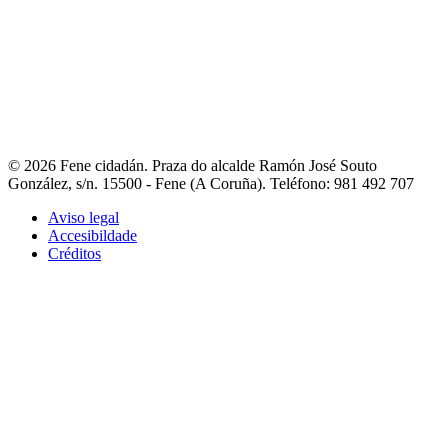
- Fene na rede
- Guía de asociacións
- Portal de asociacións
- Outros
teléfonos de interese
Contacto
- Liña directa coa alcaldesa
- Avisos e incidencias
- Reclamacións,
queixas e suxestións
- Directorio municipal
- Fene Comunica
© 2026 Fene cidadán. Praza do alcalde Ramón José Souto
González, s/n. 15500 - Fene (A Coruña). Teléfono: 981 492 707
Aviso legal
Accesibildade
Créditos