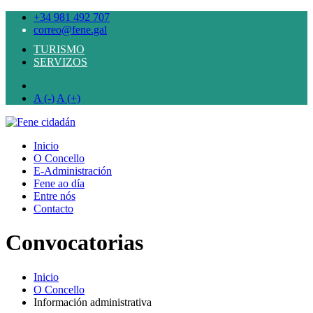
+34 981 492 707
correo@fene.gal
TURISMO
SERVIZOS
A (-)
A (+)
Inicio
O Concello
E-Administración
Fene ao día
Entre nós
Contacto
Convocatorias
Inicio
O Concello
Información administrativa