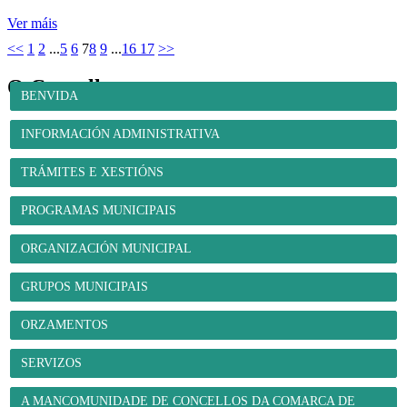
Ver máis
<<
1
2
...
5
6
7
8
9
...
16
17
>>
O Concello
BENVIDA
INFORMACIÓN ADMINISTRATIVA
TRÁMITES E XESTIÓNS
PROGRAMAS MUNICIPAIS
ORGANIZACIÓN MUNICIPAL
GRUPOS MUNICIPAIS
ORZAMENTOS
SERVIZOS
A MANCOMUNIDADE DE CONCELLOS DA COMARCA DE