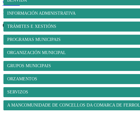
BENVIDA
Ver máis
1
2
3
4
5
6
7
...
16
17
>>
INFORMACIÓN ADMINISTRATIVA
O Concello
TRÁMITES E XESTIÓNS
PROGRAMAS MUNICIPAIS
ORGANIZACIÓN MUNICIPAL
GRUPOS MUNICIPAIS
ORZAMENTOS
SERVIZOS
A MANCOMUNIDADE DE CONCELLOS DA COMARCA DE FERRO
O Concello
- Benvida
- Información administrativa
- Trámites e xestións
- Progra