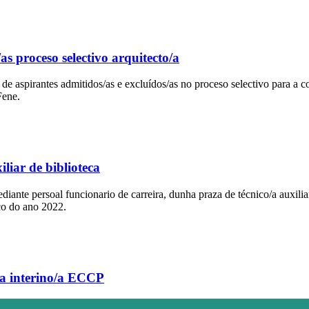
/as proceso selectivo arquitecto/a
 aspirantes admitidos/as e excluídos/as no proceso selectivo para a cob
Fene.
iliar de biblioteca
diante persoal funcionario de carreira, dunha praza de técnico/a auxili
co do ano 2022.
o/a interino/a ECCP
funcionario/a interino/a de postos/prazas de enxeñeiro/a de Camiños, C