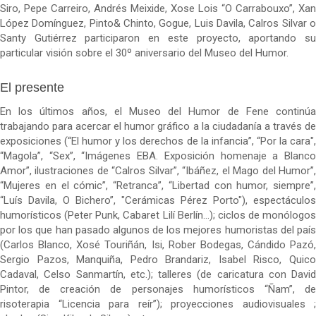
Siro, Pepe Carreiro, Andrés Meixide, Xose Lois “O Carrabouxo”, Xan
López Domínguez, Pinto& Chinto, Gogue, Luis Davila, Calros Silvar o
Santy Gutiérrez participaron en este proyecto, aportando su
particular visión sobre el 30º aniversario del Museo del Humor.
El presente
En los últimos años, el Museo del Humor de Fene continúa
trabajando para acercar el humor gráfico a la ciudadanía a través de
exposiciones (“El humor y los derechos de la infancia”, “Por la cara",
“Magola”, “Sex”, “Imágenes EBA. Exposición homenaje a Blanco
Amor”, ilustraciones de “Calros Silvar”, “Ibáñez, el Mago del Humor”,
“Mujeres en el cómic”, “Retranca”, “Libertad con humor, siempre”,
“Luís Davila, O Bichero”, "Cerámicas Pérez Porto"), espectáculos
humorísticos (Peter Punk, Cabaret Lilí Berlín…); ciclos de monólogos
por los que han pasado algunos de los mejores humoristas del país
(Carlos Blanco, Xosé Touriñán, Isi, Rober Bodegas, Cándido Pazó,
Sergio Pazos, Manquiña, Pedro Brandariz, Isabel Risco, Quico
Cadaval, Celso Sanmartín, etc.); talleres (de caricatura con David
Pintor, de creación de personajes humorísticos “Ñam”, de
risoterapia “Licencia para reír”); proyecciones audiovisuales ;