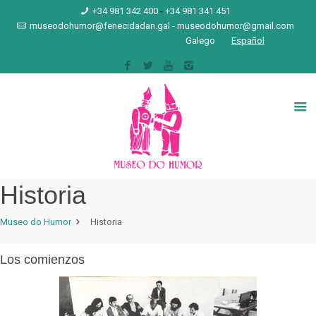
+34 981 342 400
-
+34 981 341 451
museodohumor@fenecidadan.gal
-
museodohumor@gmail.com
Galego
Español
Historia
Museo do Humor
Historia
Los comienzos