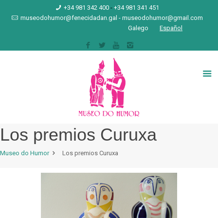
+34 981 342 400
-
+34 981 341 451
museodohumor@fenecidadan.gal
-
museodohumor@gmail.com
Galego
Español
Los premios Curuxa
Museo do Humor
Los premios Curuxa