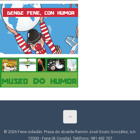
© 2026 Fene cidadán. Praza do alcalde Ramón José Souto González, s/n.
15500 - Fene (A Coruña). Teléfono: 981 492 707