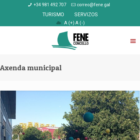
+34 981 492 707
correo@fene.gal
TURISMO
SERVIZOS
A (+)
A (-)
Axenda municipal