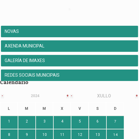
NOVAS
AXENDA MUNICIPAL
GALERÍA DE IMAXES
REDES SOCIAIS MUNICIPAIS
Calendario
XULLO
-
2024
+
-
+
L
M
M
X
V
S
D
1
2
3
4
5
6
7
8
9
10
11
12
13
14