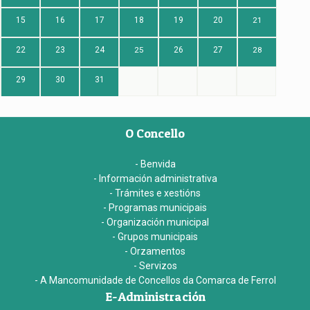
15
16
17
18
19
20
21
22
23
24
25
26
27
28
29
30
31
O Concello
- Benvida
- Información administrativa
- Trámites e xestións
- Programas municipais
- Organización municipal
- Grupos municipais
- Orzamentos
- Servizos
- A Mancomunidade de Concellos da Comarca de Ferrol
E-Administración