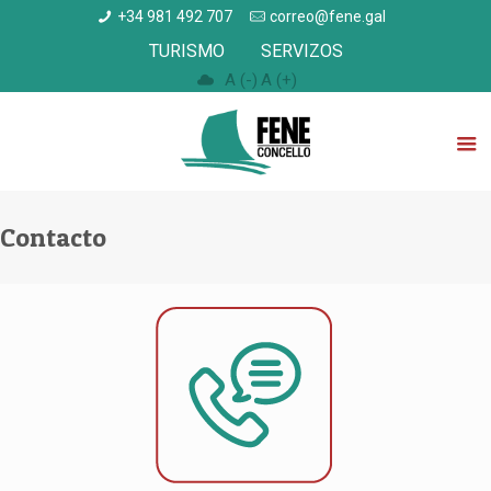
+34 981 492 707
correo@fene.gal
TURISMO
SERVIZOS
A (-)
A (+)
Contacto