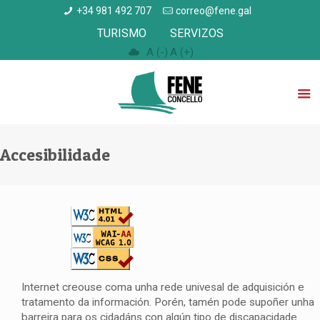
+34 981 492 707
correo@fene.gal
TURISMO
SERVIZOS
A (-)
A (+)
Accesibilidade
Internet creouse coma unha rede univesal de adquisición e
tratamento da información. Porén, tamén pode supoñer unha
barreira para os cidadáns con algún tipo de discapacidade.