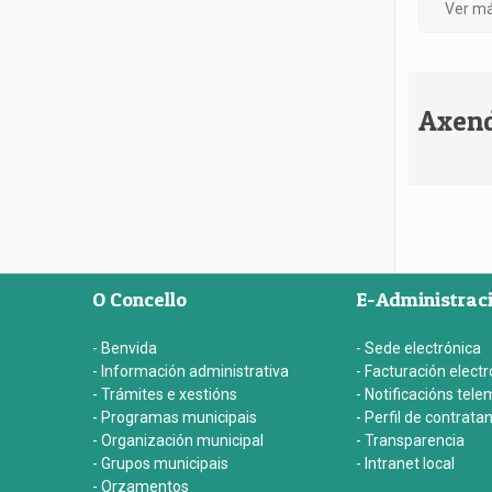
Ver má
Axen
O Concello
E-Administrac
- Benvida
- Sede electrónica
- Información administrativa
- Facturación electr
- Trámites e xestións
- Notificacións tele
- Programas municipais
- Perfil de contrata
- Organización municipal
- Transparencia
- Grupos municipais
- Intranet local
- Orzamentos