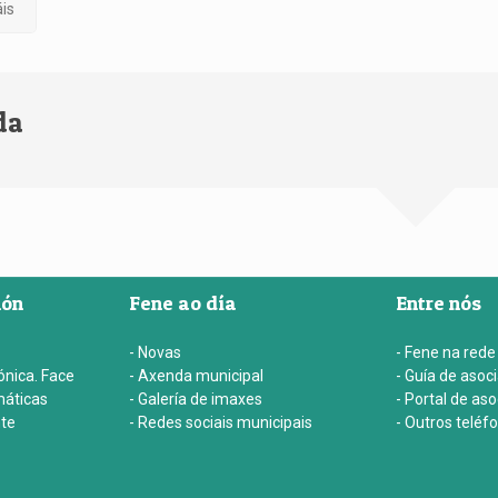
is
da
ión
Fene ao día
Entre nós
- Novas
- Fene na rede
ónica. Face
- Axenda municipal
- Guía de asoc
máticas
- Galería de imaxes
- Portal de as
nte
- Redes sociais municipais
- Outros teléf