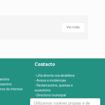
Ver máis
Contacto
- Liña directa coa alcaldesa
iacións
- Avisos e incidencias
ociacións
- Reclamacións, queixas e
onos de interese
suxestións
- Directorio municipal
- Fene Comunica
Utilizamos cookies propias e de