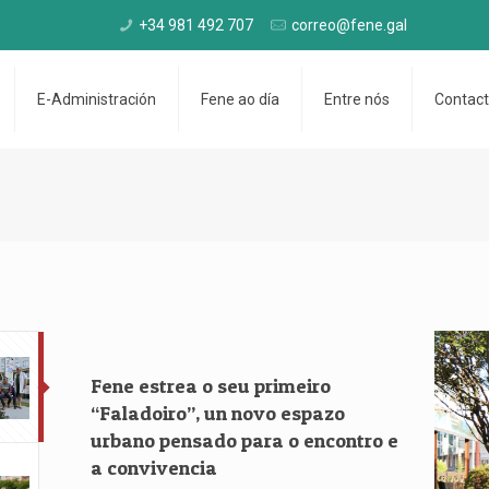
+34 981 492 707
correo@fene.gal
E-Administración
Fene ao día
Entre nós
Contac
Fene estrea o seu primeiro
“Faladoiro”, un novo espazo
urbano pensado para o encontro e
a convivencia