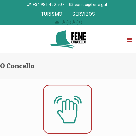
+34 981 492 707
correo@fene.gal
TURISMO
SERVIZOS
A (-)
A (+)
O Concello