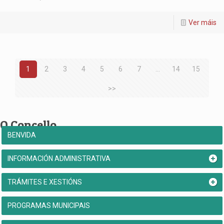
Ver máis
1
2
3
4
5
6
7
...
14
15
>>
O Concello
BENVIDA
INFORMACIÓN ADMINISTRATIVA
TRÁMITES E XESTIÓNS
PROGRAMAS MUNICIPAIS