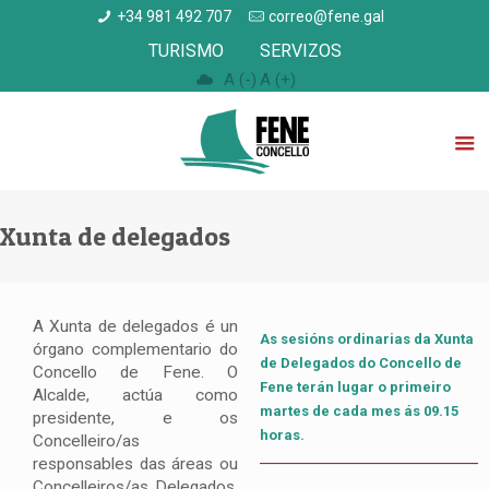
+34 981 492 707
correo@fene.gal
TURISMO
SERVIZOS
A (-)
A (+)
Xunta de delegados
A Xunta de delegados é un
As sesións ordinarias da Xunta
órgano complementario do
de Delegados do Concello de
Concello de Fene. O
Fene terán lugar o primeiro
Alcalde, actúa como
martes de cada mes ás 09.15
presidente, e os
horas.
Concelleiro/as
responsables das áreas ou
Concelleiros/as Delegados,