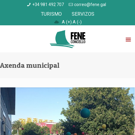
+34 981 492 707
correo@fene.gal
TURISMO
SERVIZOS
A (+)
A (-)
Axenda municipal