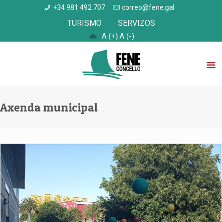
+34 981 492 707
correo@fene.gal
TURISMO
SERVIZOS
A (+)
A (-)
Axenda municipal