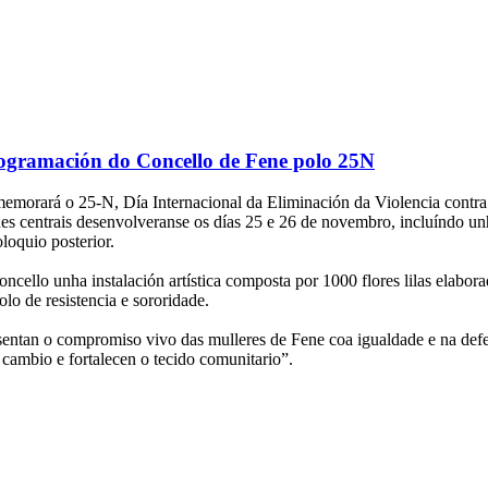
programación do Concello de Fene polo 25N
morará o 25-N, Día Internacional da Eliminación da Violencia contra 
es centrais desenvolveranse os días 25 e 26 de novembro, incluíndo unh
loquio posterior.
cello unha instalación artística composta por 1000 flores lilas elabor
lo de resistencia e sororidade.
esentan o compromiso vivo das mulleres de Fene coa igualdade e na def
 cambio e fortalecen o tecido comunitario”.