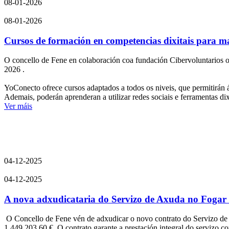
08-01-2026
08-01-2026
Cursos de formación en competencias dixitais para m
O concello de Fene en colaboración coa fundación Cibervoluntarios o
2026 .
YoConecto ofrece cursos adaptados a todos os niveis, que permitirán ás
Ademais, poderán aprenderan a utilizar redes sociais e ferramentas di
Ver máis
04-12-2025
04-12-2025
A nova adxudicataria do Servizo de Axuda no Fogar i
O Concello de Fene vén de adxudicar o novo contrato do Servizo de
1.449.203,60 €. O contrato garante a prestación integral do servizo c