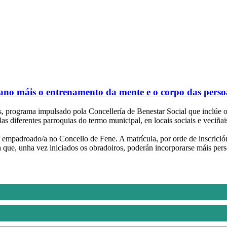
ano máis o entrenamento da mente e o corpo das perso
os, programa impulsado pola Concellería de Benestar Social que inclúe
as diferentes parroquias do termo municipal, en locais sociais e veciñ
r empadroado/a no Concello de Fene. A matrícula, por orde de inscrición
nda que, unha vez iniciados os obradoiros, poderán incorporarse máis pe