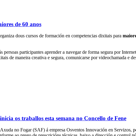
aiores de 60 anos
rganiza dous cursos de formación en competencias dixitais para
maiore
 persoas participantes aprender a navegar de forma segura por Internet, 
xitais de maneira creativa e segura, comunicarse por videochamada e des
nicia os traballos esta semana no Concello de Fene
 Axuda no Fogar (SAF) á empresa Osventos Innovación en Servizos, por
onforme ao prego de prescricións técnicas, baixo a dirección e control