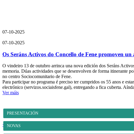
07-10-2025
07-10-2025
Os Seráns Activos do Concello de Fene promoven un 
O vindeiro 13 de outubro arrinca una nova edición dos Seráns Activ
memoria. Dúas actividades que se desenvolven de forma itinerante pol
no centro Sociocomunitario de Fene.
Para participar no programa é preciso ter cumpridos os 55 anos e esta
electrónico (servizos.sociaisfene.gal), entregando a fica cuberta. Aí
Ver máis
PRESENTACIÓN
<<
1
2
3
4
5
6
7
...
19
20
>>
NOVAS