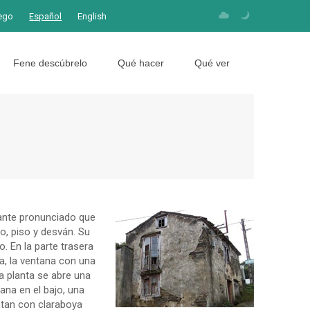
ego
Español
English
Fene descúbrelo
Qué hacer
Qué ver
tante pronunciado que
o, piso y desván. Su
. En la parte trasera
a, la ventana con una
a planta se abre una
ana en el bajo, una
ntan con claraboya