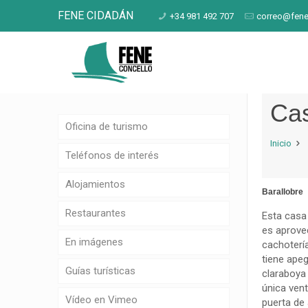
FENE CIDADÁN
+34 981 492 707
correo@fene
Cas
Oficina de turismo
Inicio
Teléfonos de interés
Alojamientos
Barallobre
Restaurantes
Esta casa 
es aprovec
En imágenes
cachotería
tiene apeg
Guías turísticas
claraboya 
única vent
Vídeo en Vimeo
puerta de 