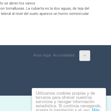
ólo se abren los vanos
n tornalluvias. La cubierta es la dos aguas, de teja del
ateral al nivel del suelo aparece un horno semicircular
Aviso legal
Accesibilidad
Utilizamos cookies propias y de
terceros para ofrecer nuestros
servicios y recoger información
estadística. Si continúa navegando,
acepta la instalación y el uso.
Más