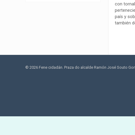
con tornal
pertenecie
país y sob
también de
© 2026 Fene cidadán. Praza do alcalde Ramón José Souto Gonzá