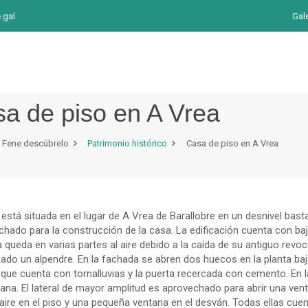
.gal
Gal
a de piso en A Vrea
Fene descúbrelo
Patrimonio histórico
Casa de piso en A Vrea
está situada en el lugar de A Vrea de Barallobre en un desnivel bas
hado para la construcción de la casa. La edificación cuenta con baj
 queda en varias partes al aire debido a la caída de su antiguo revoco
ado un alpendre. En la fachada se abren dos huecos en la planta baj
que cuenta con tornalluvias y la puerta recercada con cemento. En l
ana. El lateral de mayor amplitud es aprovechado para abrir una vent
aire en el piso y una pequeña ventana en el desván. Todas ellas cue