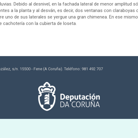
luvias. Debido al desnivel, en la fachada lateral de menor amplitud s
ntes a la planta y al desván, es decir, dos ventanas con claraboyas co
re uno de sus laterales se yergue una gran chimenea. En ese mismo l
 cachotería con la cubierta de loseta.
lez, s/n. 15500 - Fene (A Coruña). Teléfono: 981 492 707