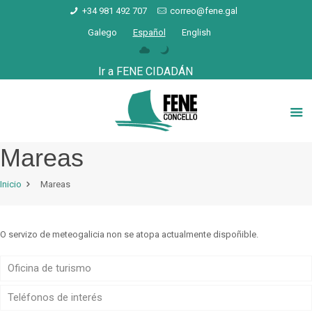
+34 981 492 707
correo@fene.gal
Galego
Español
English
Ir a FENE CIDADÁN
Mareas
Inicio
Mareas
O servizo de meteogalicia non se atopa actualmente dispoñible.
Oficina de turismo
Teléfonos de interés