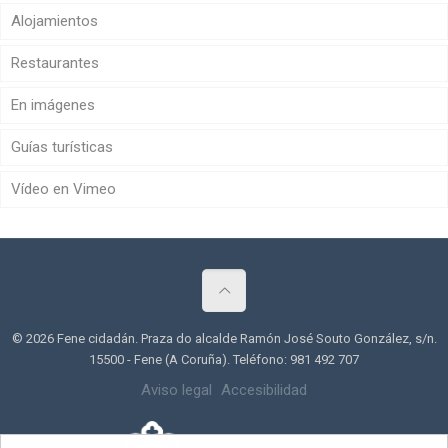
Alojamientos
Restaurantes
En imágenes
Guías turísticas
Vídeo en Vimeo
© 2026 Fene cidadán. Praza do alcalde Ramón José Souto González, s/n.
15500 - Fene (A Coruña). Teléfono: 981 492 707
Aviso legal
Accesibilidad