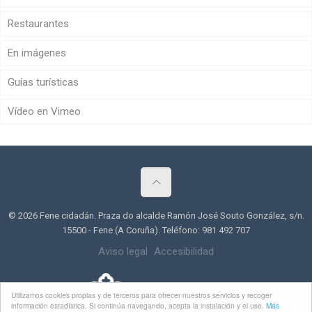
Restaurantes
En imágenes
Guías turísticas
Vídeo en Vimeo
© 2026 Fene cidadán. Praza do alcalde Ramón José Souto González, s/n.
15500 - Fene (A Coruña). Teléfono: 981 492 707
Aviso legal
Accesibilidad
Utilizamos cookies propias y de terceros para ofrecer nuestros servicios y recoger
información estadística. Si continúa navegando, acepta la instalación y el uso.
Más