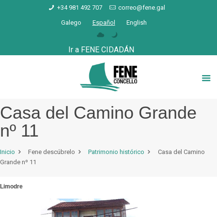
+34 981 492 707
correo@fene.gal
Galego
Español
English
Ir a FENE CIDADÁN
Casa del Camino Grande
nº 11
Inicio
Fene descúbrelo
Patrimonio histórico
Casa del Camino
Grande nº 11
Limodre