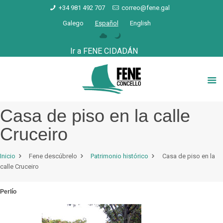
+34 981 492 707
correo@fene.gal
Galego
Español
English
Ir a FENE CIDADÁN
Casa de piso en la calle
Cruceiro
Inicio
Fene descúbrelo
Patrimonio histórico
Casa de piso en la
calle Cruceiro
Perlío