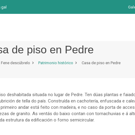
.gal
Gal
a de piso en Pedre
Fene descúbrelo
Patrimonio histórico
Casa de piso en Pedre
iso deshabitada situada no lugar de Pedre. Ten dúas plantas e faiad
brición de tella do país. Construída en cachotería, enfuscada e cal
 primeiro andar está feito con madeira, e no caso da porta de acce
ezas de granito. As ventás do baixo contan con tornachuvias e á alt
a estrutura da edificación o forno semicircular.