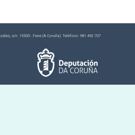
lez, s/n. 15500 - Fene (A Coruña). Teléfono: 981 492 707