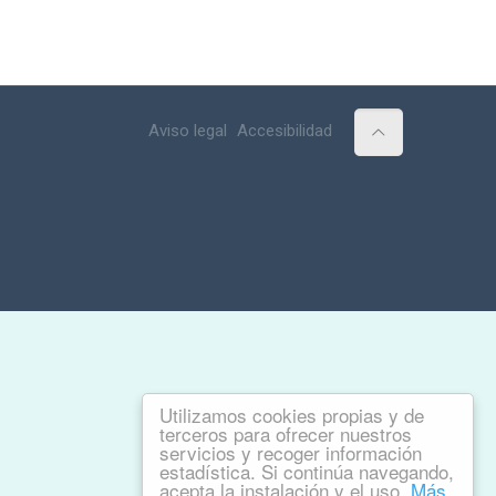
Aviso legal
Accesibilidad
Utilizamos cookies propias y de
terceros para ofrecer nuestros
servicios y recoger información
estadística. Si continúa navegando,
acepta la instalación y el uso.
Más