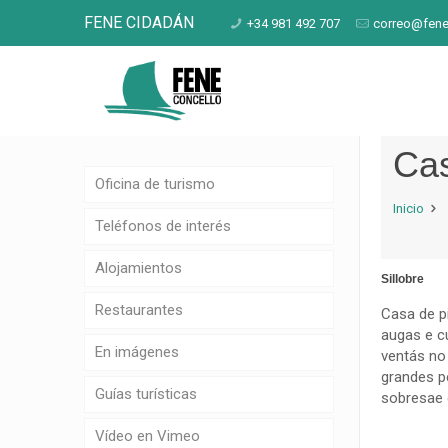
FENE CIDADÁN
+34 981 492 707
correo@fene
Cas
Oficina de turismo
Inicio
Teléfonos de interés
Alojamientos
Sillobre
Restaurantes
Casa de p
augas e cu
En imágenes
ventás no
grandes p
Guías turísticas
sobresae d
Vídeo en Vimeo