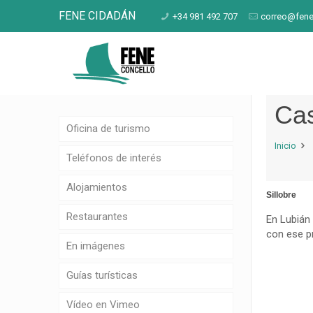
FENE CIDADÁN
+34 981 492 707
correo@fene
Cas
Oficina de turismo
Inicio
Teléfonos de interés
Alojamientos
Sillobre
Restaurantes
En Lubián
con ese pr
En imágenes
Guías turísticas
Vídeo en Vimeo