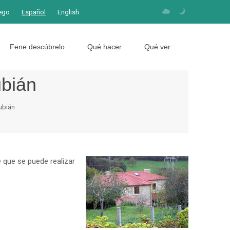
ego
Español
English
Fene descúbrelo
Qué hacer
Qué ver
ubián
ubián
 que se puede realizar