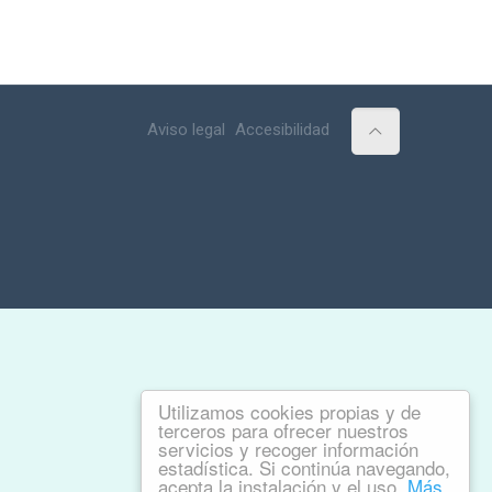
Aviso legal
Accesibilidad
Utilizamos cookies propias y de
terceros para ofrecer nuestros
servicios y recoger información
estadística. Si continúa navegando,
acepta la instalación y el uso.
Más