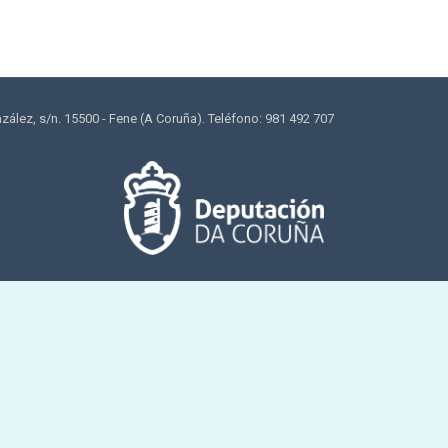
lez, s/n. 15500 - Fene (A Coruña). Teléfono: 981 492 707