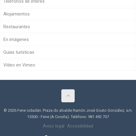
Teléfonos de interés
Alojamientos
Restaurantes
En imágenes
Guías turísticas
Vídeo en Vimeo
© 2026 Fene cidadán. Praza do alcalde Ramón José Souto González, s/n.
15500 - Fene (A Coruña). Teléfono: 981 492 707
Aviso legal
Accesibilidad