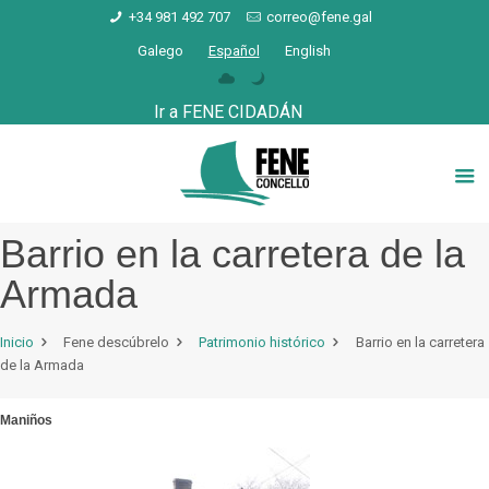
+34 981 492 707
correo@fene.gal
Galego
Español
English
Ir a FENE CIDADÁN
Barrio en la carretera de la
Armada
Inicio
Fene descúbrelo
Patrimonio histórico
Barrio en la carretera
de la Armada
Maniños