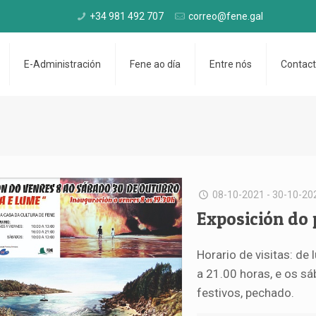
+34 981 492 707
correo@fene.gal
E-Administración
Fene ao día
Entre nós
Contac
08-10-2021 - 30-10-20
Exposición do p
Horario de visitas: de
a 21.00 horas, e os s
festivos, pechado.