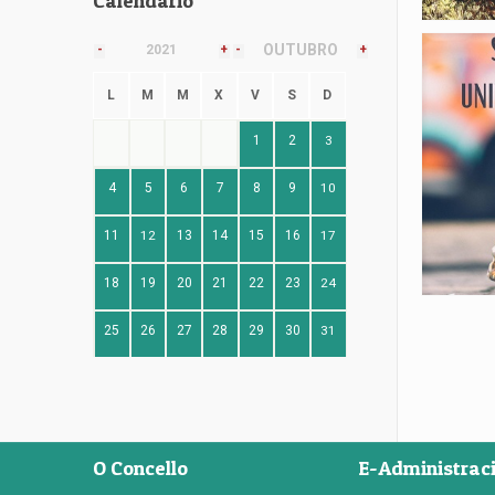
Calendario
OUTUBRO
-
2021
+
-
+
L
M
M
X
V
S
D
1
2
3
4
5
6
7
8
9
10
11
12
13
14
15
16
17
18
19
20
21
22
23
24
25
26
27
28
29
30
31
O Concello
E-Administrac