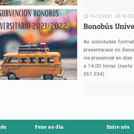
14-10-2021 - 23-10-20
Bonobús Unive
As solicitudes formal
presentarase no Rexis
vía presencial en días
a 14.00 horas (neste 
061 034).
ión
Fene ao día
Entre nós