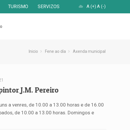
TURISMO
SERVIZOS
A (+)
A (-)
to
Inicio
Fene ao día
Axenda municipal
21
intor J.M. Pereiro
 luns a venres, de 10.00 a 13.00 horas e de 16.00
ábados, de 10.00 a 13.00 horas. Domingos e