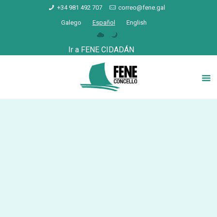
+34 981 492 707
correo@fene.gal
Galego
Español
English
Ir a FENE CIDADÁN