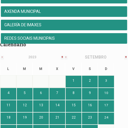
AXENDA MUNICIPAL
GALERÍA DE IMAXES
REDES SOCIAIS MUNICIPAIS
Calendario
SETEMBRO
-
2023
+
-
+
L
M
M
X
V
S
D
1
2
3
4
5
6
7
8
9
10
11
12
13
14
15
16
17
18
19
20
21
22
23
24