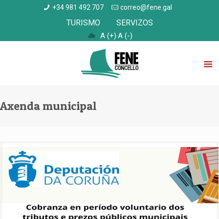
+34 981 492 707
correo@fene.gal
TURISMO
SERVIZOS
A (+)
A (-)
Axenda municipal