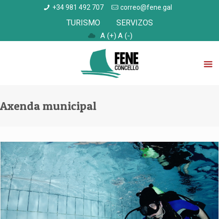
+34 981 492 707
correo@fene.gal
TURISMO
SERVIZOS
A (+)
A (-)
Axenda municipal