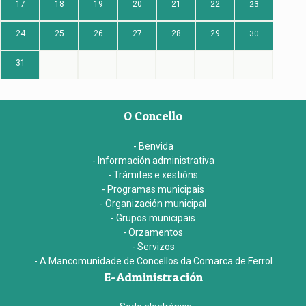
17
18
19
20
21
22
23
24
25
26
27
28
29
30
31
O Concello
- Benvida
- Información administrativa
- Trámites e xestións
- Programas municipais
- Organización municipal
- Grupos municipais
- Orzamentos
- Servizos
- A Mancomunidade de Concellos da Comarca de Ferrol
E-Administración