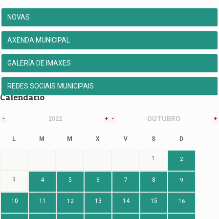
NOVAS
AXENDA MUNICIPAL
GALERÍA DE IMAXES
REDES SOCIAIS MUNICIPAIS
Calendario
OUTUBRO
-
2022
+
-
+
L
M
M
X
V
S
D
1
2
3
4
5
6
7
8
9
10
11
12
13
14
15
16