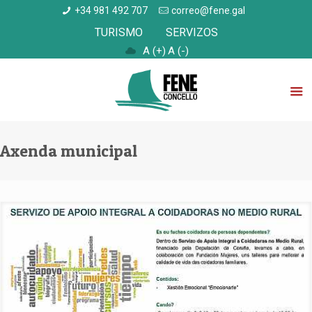
+34 981 492 707
correo@fene.gal
TURISMO
SERVIZOS
A (+)
A (-)
Axenda municipal