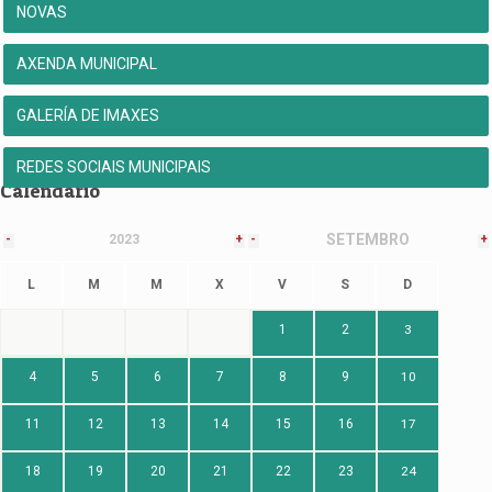
NOVAS
AXENDA MUNICIPAL
GALERÍA DE IMAXES
REDES SOCIAIS MUNICIPAIS
Calendario
SETEMBRO
-
2023
+
-
+
L
M
M
X
V
S
D
1
2
3
4
5
6
7
8
9
10
11
12
13
14
15
16
17
18
19
20
21
22
23
24