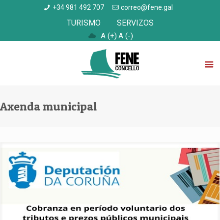
+34 981 492 707
correo@fene.gal
TURISMO
SERVIZOS
A (+)
A (-)
Axenda municipal